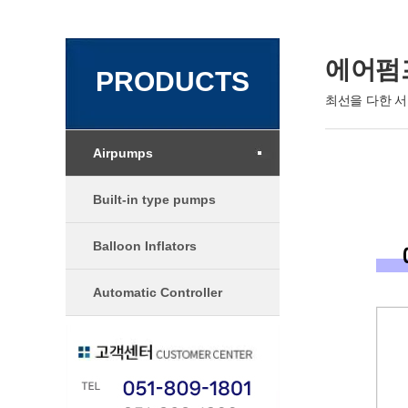
에어펌프
PRODUCTS
최선을 다한 
Airpumps
Built-in type pumps
Balloon Inflators
Automatic Controller